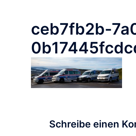
ceb7fb2b-7a
0b17445fcdc
Schreibe einen K