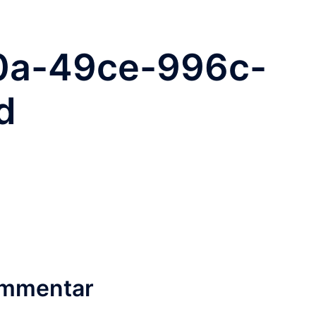
0a-49ce-996c-
d
ommentar