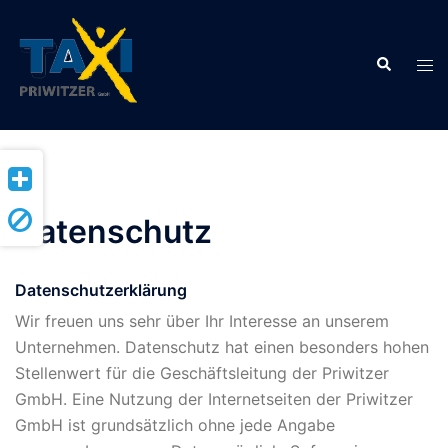
Zum
Inhalt
Suche
springen
Men
ums
Datenschutz
Datenschutzerklärung
Wir freuen uns sehr über Ihr Interesse an unserem
Unternehmen. Datenschutz hat einen besonders hohen
Stellenwert für die Geschäftsleitung der Priwitzer
GmbH. Eine Nutzung der Internetseiten der Priwitzer
GmbH ist grundsätzlich ohne jede Angabe