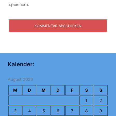
speichern.
Kalender:
August 2026
M
D
M
D
F
S
S
1
2
3
4
5
6
7
8
9