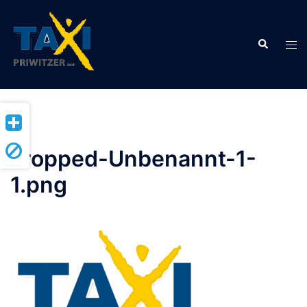
Zum
Inhalt
Suche
springen
Men
ums
cropped-Unbenannt-1-
1.png