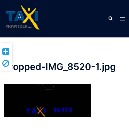
Zum
Inhalt
Suche
springen
Men
ums
cropped-IMG_8520-1.jpg