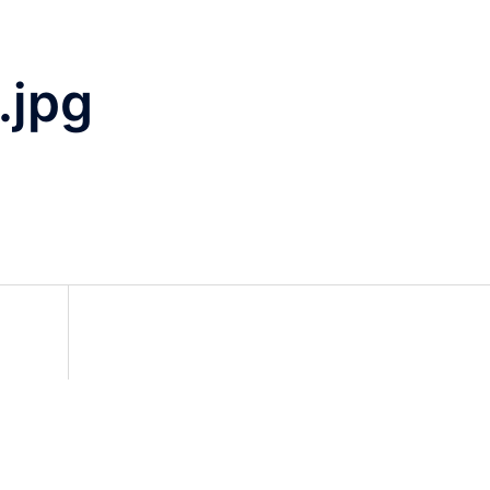
.jpg
on