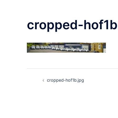
cropped-hof1b
Beitragsnavigati
cropped-hof1b.jpg