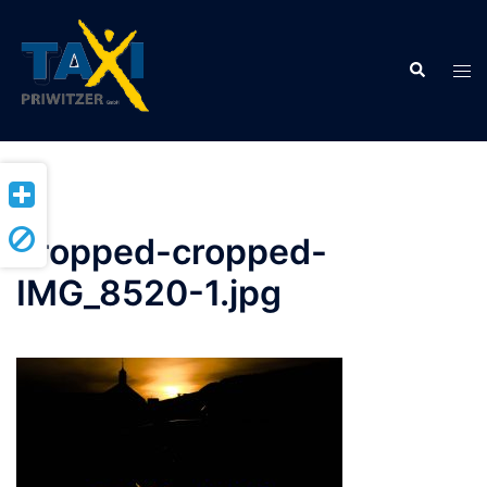
Zum
Inhalt
Suche
springen
Men
ums
cropped-cropped-
IMG_8520-1.jpg