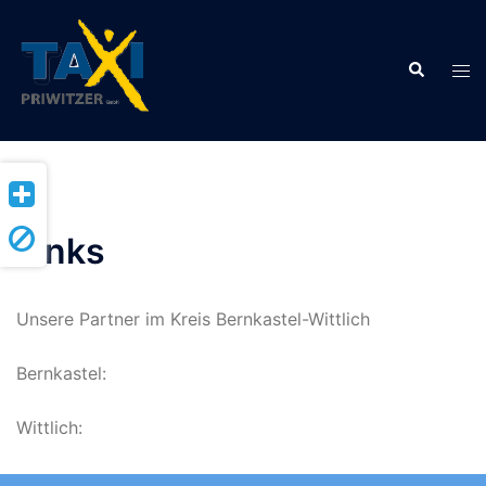
Zum
Inhalt
Suche
springen
Men
ums
Links
Unsere Partner im Kreis Bernkastel-Wittlich
Bernkastel:
www.taxi-edringer.de
Wittlich:
www.taxiservice-wittlich.de